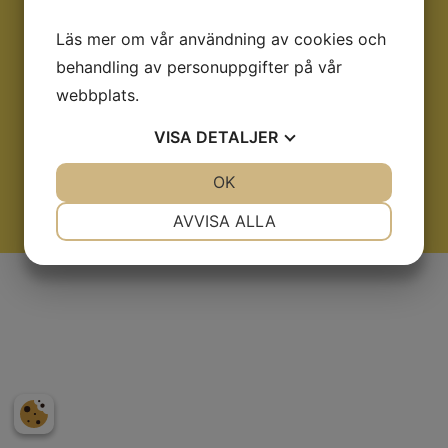
KONTAKTVÄGAR
Läs mer om vår användning av cookies och
Tel:
08-6459450
behandling av personuppgifter på vår
070-7966537
webbplats.
070-4464781
Mail:
info@blastrix.se
VISA
DETALJER
ÖPPETTIDER
JA
NEJ
OK
JA
NEJ
Måndag-Fredag
NÖDVÄNDIG
INSTÄLLNINGAR
AVVISA ALLA
Kl: 07:00-16:00
JA
NEJ
JA
NEJ
MARKNADSFÖRING
STATISTIK