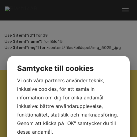
Toggl
naviga
Use
$item["id"]
for 39
Use
$item["name"]
for Bild 15
Use
$item["img"]
for /content/files/bildspel/img_5028_.jpg
Samtycke till cookies
Vi och våra partners använder teknik,
BESÖKSADRESS
inklusive cookies, för att samla in
information om dig för olika ändamål,
Blästrix AB
inklusive: bättre användarupplevelse,
Rörvägen 32
136 50 Jordbro
funktionalitet, statistik och marknadsföring.
Genom att klicka på "OK" samtycker du till
Integritetspolicy
dessa ändamål.